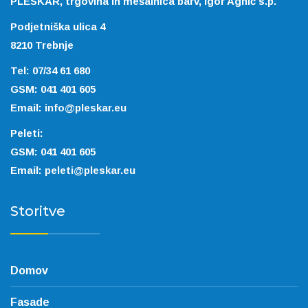
PLESKAR, trgovina in mešalnica barv, Igor Agnič s.p.
Podjetniška ulica 4
8210 Trebnje
Tel:
07/34 61 680
GSM:
041 401 605
Email:
info@pleskar.eu
Peleti:
GSM:
041 401 605
Email:
peleti@pleskar.eu
Storitve
Domov
Fasade