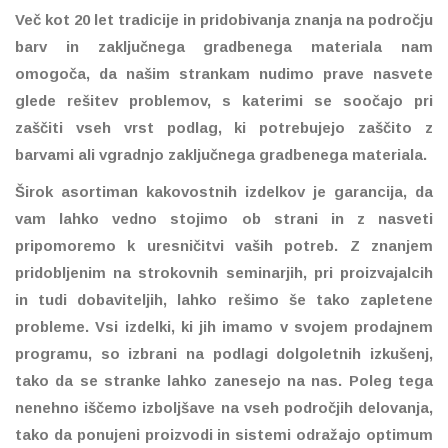
Več kot 20 let tradicije in pridobivanja znanja na področju
barv in zaključnega gradbenega materiala nam
omogoča, da našim strankam nudimo prave nasvete
glede rešitev problemov, s katerimi se soočajo pri
zaščiti vseh vrst podlag, ki potrebujejo zaščito z
barvami ali vgradnjo zaključnega gradbenega materiala.
Širok asortiman kakovostnih izdelkov je garancija, da
vam lahko vedno stojimo ob strani in z nasveti
pripomoremo k uresničitvi vaših potreb. Z znanjem
pridobljenim na strokovnih seminarjih, pri proizvajalcih
in tudi dobaviteljih, lahko rešimo še tako zapletene
probleme. Vsi izdelki, ki jih imamo v svojem prodajnem
programu, so izbrani na podlagi dolgoletnih izkušenj,
tako da se stranke lahko zanesejo na nas. Poleg tega
nenehno iščemo izboljšave na vseh področjih delovanja,
tako da ponujeni proizvodi in sistemi odražajo optimum