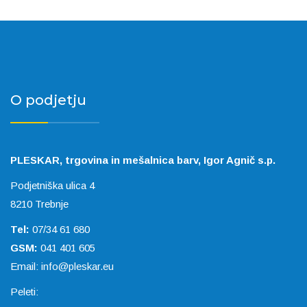
O podjetju
PLESKAR, trgovina in mešalnica barv, Igor Agnič s.p.
Podjetniška ulica 4
8210 Trebnje
Tel:
07/34 61 680
GSM:
041 401 605
Email:
info@pleskar.eu
Peleti: