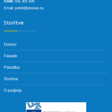
GSM:
041 401 605
Email:
peleti@pleskar.eu
Storitve
Domov
Fasade
Ponudba
Storitve
O podjetju